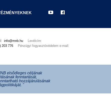
TÉZMÉNYEKNEK
l:
info@mnb.hu
Levélcím:
) 203 776
Pénzügyi fogyasztóvédelem e-mail:
 MNB elsődleges céljának
tásának fenntartását,
nntartható hozzájárulásának
politikáját. "