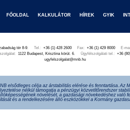
Elsődleges
FŐOLDAL
KALKULÁTOR
HÍREK
GYIK
IN
navigáció
abadság tér 8-9.
Tel.:
+36 (1) 428 2600
Fax:
+36 (1) 429 8000
E-mai
szolgálat:
1122 Budapest, Krisztina körút. 6.
Ügyfélszolgálati tel.:
+36 (80
ugyfelszolgalat@mnb.hu
NB elsődleges célja az árstabilitás elérése és fenntartása. Az
lyeztetése nélkül támogatja a pénzügyi közvetítőrendszer stabili
állóképességének növelését, a gazdasági növekedéshez való fe
sítását és a rendelkezésére álló eszközökkel a Kormány gazdaság